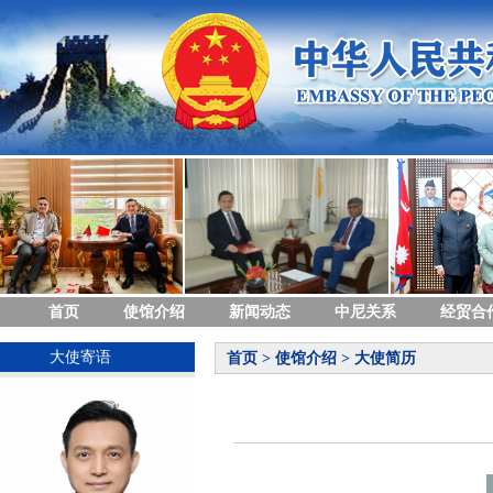
首页
使馆介绍
新闻动态
中尼关系
经贸合
大使寄语
首页
>
使馆介绍
>
大使简历