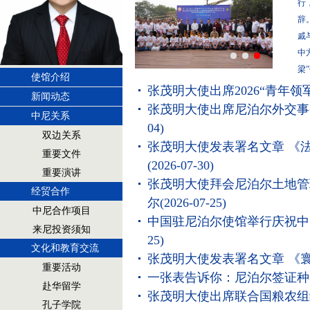
行
辞
戚
中
梁
使馆介绍
张茂明大使出席2026“青年领
新闻动态
张茂明大使出席尼泊尔外交事
中尼关系
04)
双边关系
张茂明大使发表署名文章 《
重要文件
(2026-07-30)
重要演讲
张茂明大使拜会尼泊尔土地管
经贸合作
尔
(2026-07-25)
中尼合作项目
中国驻尼泊尔使馆举行庆祝中
来尼投资须知
25)
文化和教育交流
张茂明大使发表署名文章 《
重要活动
一张表告诉你：尼泊尔签证种
赴华留学
张茂明大使出席联合国粮农组
孔子学院