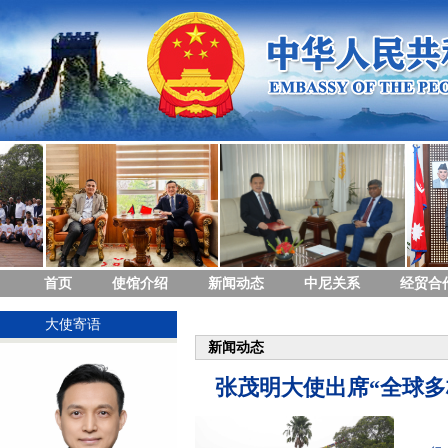
首页
使馆介绍
新闻动态
中尼关系
经贸合
大使寄语
新闻动态
张茂明大使出席“全球多
8