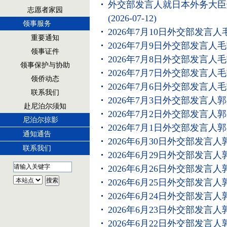
外交部发言人就日本外务大臣
志愿者家园
(2026-07-12)
领事服务
2026年7月10日外交部发言
重要通知
2026年7月9日外交部发言
领事证件
2026年7月8日外交部发言
领事保护与协助
2026年7月7日外交部发言
领侨动态
2026年7月6日外交部发言
联系我们
2026年7月3日外交部发言
赴尼泊尔须知
2026年7月2日外交部发言
尼泊尔掠影
2026年7月1日外交部发言
通知通告
2026年6月30日外交部发言
联系我们
2026年6月29日外交部发言
2026年6月26日外交部发言
2026年6月25日外交部发言
2026年6月24日外交部发言
2026年6月23日外交部发言
2026年6月22日外交部发言