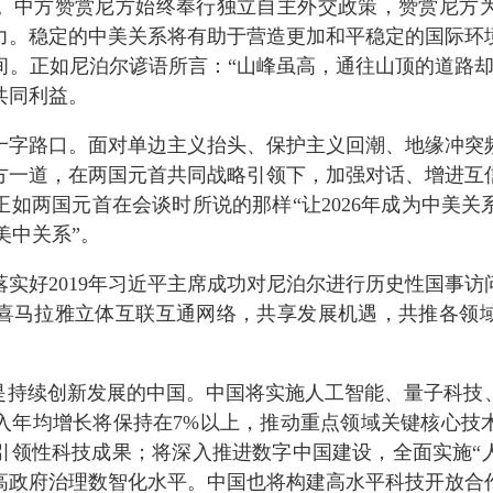
。中方赞赏尼方始终奉行独立自主外交政策，赞赏尼方
力。稳定的中美关系将有助于营造更加和平稳定的国际环
间。正如尼泊尔谚语所言：“山峰虽高，通往山顶的道路却
共同利益。
十字路口。面对单边主义抬头、保护主义回潮、地缘冲突
方一道，在两国元首共同战略引领下，加强对话、增进互
正如两国元首在会谈时所说的那样
“让2026年成为中美
美中关系”。
落实好
2019年习近平主席成功对尼泊尔进行历史性国事
喜马拉雅立体互联互通网络，共享发展机遇，共推各领
将是持续创新发展的中国。中国将实施人工智能、量子科技
入年均增长将保持在
7%
以上，推动
重点领域关键核心技
引领性科技成果
；将深入推进数字中国建设，全面实施
“
高政府治理数智化水平。中国也将构建高水平科技开放合