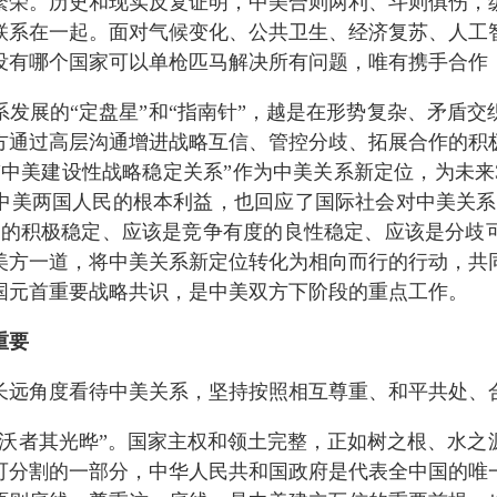
繁荣。历史和现实反复证明，中美合则两利、斗则俱伤，
联系在一起。面对气候变化、公共卫生、经济复苏、人工
没有哪个国家可以单枪匹马解决所有问题，唯有携手合作
系发展的
“定盘星”和“指南针”，越是在形势复杂、矛盾
方通过高层沟通增进战略互信、管控分歧、拓展合作的积
“中美建设性战略稳定关系”作为中美关系新定位，为未来
中美两国人民的根本利益，也回应了国际社会对中美关系
主的积极稳定、应该是竞争有度的良性稳定、应该是分歧
美方一道，将中美关系新定位转化为相向而行的行动，共
国元首重要战略共识，是中美双方下阶段的重点工作。
重要
长远角度看待中美关系，坚持按照相互尊重、和平共处、
沃者其光晔”。
国家主权和领土完整，正如树之根、水之
可分割的一部分，中华人民共和国政府是代表全中国的唯