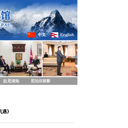
赴尼须知
尼泊尔掠影
机遇》