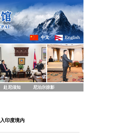
赴尼须知
尼泊尔掠影
入印度境内