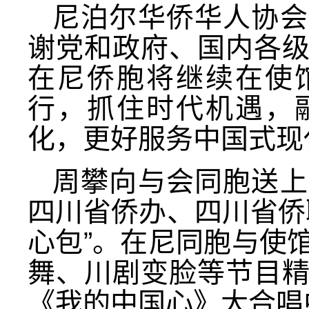
尼泊尔华侨华人协会
谢党和政府
、国内各
在尼侨胞
将
继续在使
行，抓住时代机遇，
化，更好服务
中国式现
周攀
向
与会
同胞
送上
四川省侨办、四川省侨
心包”。在尼
同胞与
使
舞、川剧变脸等节目
《我的中国心》
大合
唱