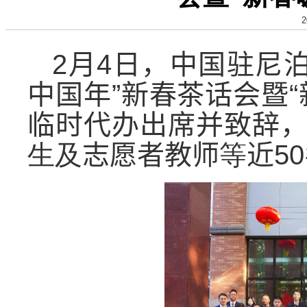
2
2
月
4
日，中国驻尼泊
中国年”新春茶话会暨
临时代办出席并致辞
生及
志愿者教师
等
近
50