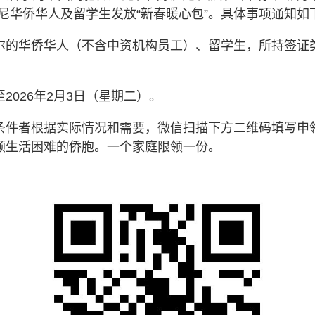
尼华侨华人及留学生发放“新春暖心包”。具体事项通知如
尔
的
华侨华人（不含中资机构员工）、留学生，所持签证
至
202
6
年
2
月
3
日（
星期二
）。
条件者根据实际情况和需要，微信扫描下方二维码填写申
顾生活困难的侨胞。一个家庭限领一份。