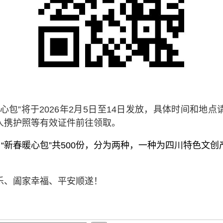
心包”将于
202
6
年
2
月
5
日至
14
日发放，具体时间和地点
人携护照等有效证件前往领取。
：
“新春暖心包”共
500
份，分为两种，一种为
四川
特色文创
乐
、
阖家幸福
、平安顺遂
！