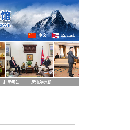
赴尼须知
尼泊尔掠影