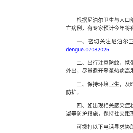
根据
尼泊尔
卫生与人口
亡病例，有专家
预计
今年将
一
、
密切关注尼泊尔
dengue-07082025
二、出行注意防蚊，携
外出，尽量避开登革热病高
三、保持环境卫生，及
防护。
四
、如出现相关感染症
罩等防护措施，保持社交距
可拨打以下电话寻求协