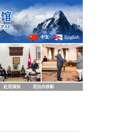
赴尼须知
尼泊尔掠影