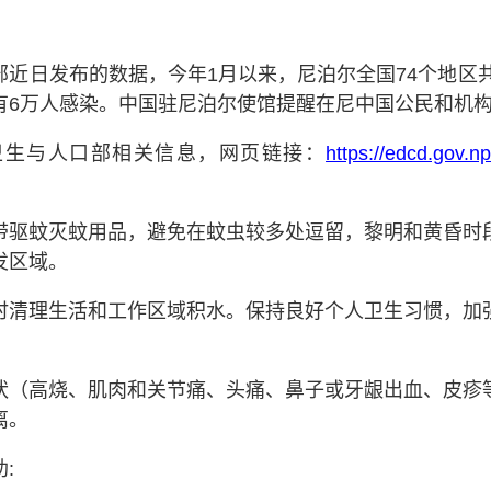
部近日发布的
数据，今年
1
月以来
，尼泊尔
全国
74
个地区
有
6
万人感染。
中国驻尼泊尔使馆提醒在尼中国公民和机
卫生与人口部
相关信息
，网页链接
：
https://edcd.gov.n
带驱蚊灭蚊用品，避免在蚊虫较多处逗留，黎明和黄昏时
发区域。
时清理生活和工作区域积水。保持良好个人卫生习惯，加
状（高烧、肌肉和关节痛、头痛、鼻子或牙龈出血、皮疹
离
。
助
: