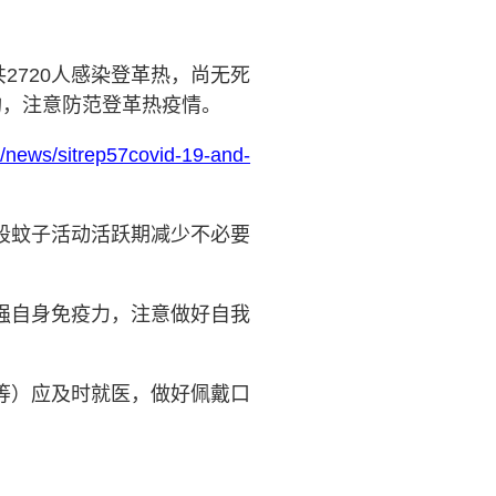
共
2720
人感染登革热，
尚无死
构，
注意
防范登革热
疫情
。
p/news/sitrep57covid-19-and-
段蚊子活动活跃期减少不必要
强自身免疫力，注意做好自我
等）应及时就医
，做好佩戴口