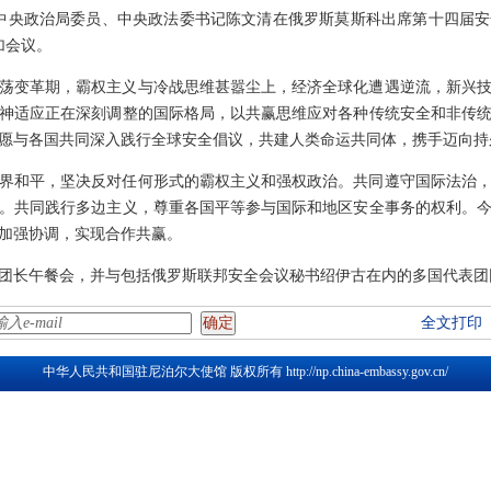
，中共中央政治局委员、中央政法委书记陈文清在俄罗斯莫斯科出席第十四届
加会议。
荡变革期，霸权主义与冷战思维甚嚣尘上，经济全球化遭遇逆流，新兴
神适应正在深刻调整的国际格局，以共赢思维应对各种传统安全和非传
愿与各国共同深入践行全球安全倡议，共建人类命运共同体，携手迈向持
界和平，坚决反对任何形式的霸权主义和强权政治。共同遵守国际法治
。共同践行多边主义，尊重各国平等参与国际和地区安全事务的权利。
加强协调，实现合作共赢。
团长午餐会，并与包括俄罗斯联邦安全会议秘书绍伊古在内的多国代表团
全文打印
中华人民共和国驻尼泊尔大使馆 版权所有
http://np.china-embassy.gov.cn/