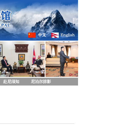
赴尼须知
尼泊尔掠影