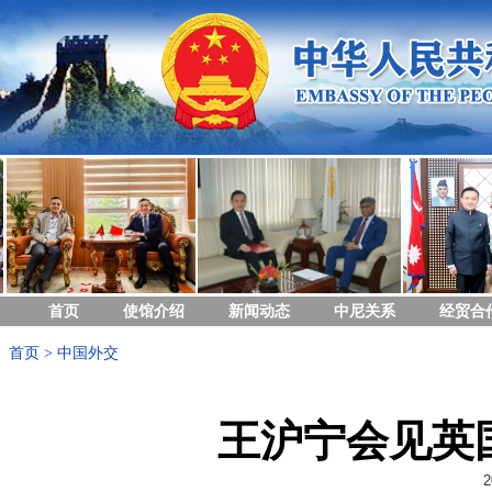
首页
使馆介绍
新闻动态
中尼关系
经贸合
首页
>
中国外交
王沪宁会见英
2