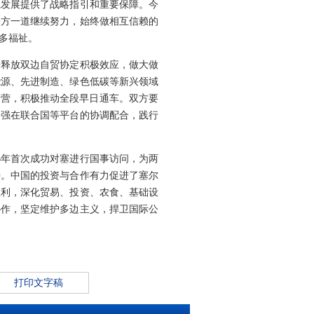
系发展提供了战略指引和重要保障。今
塞方一道继续努力，始终做相互信赖的
多福祉。
步释放双边自贸协定积极效应，做大做
能源、先进制造、绿色低碳等新兴领域
运营，积极推动全段早日通车。双方要
加强在联合国等平台的协调配合，践行
6年首次成功对塞进行国事访问，为两
持。中国的投资与合作有力促进了塞尔
红利，深化贸易、投资、农食、基础设
协作，坚定维护多边主义，捍卫国际公
打印文字稿