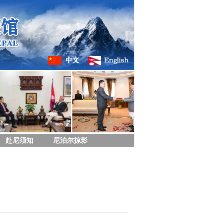
赴尼须知
尼泊尔掠影