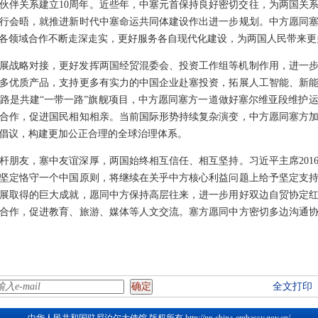
伙伴关系建立10周年。近些年，中塞元首保持良好密切交往，为两国关
行会晤，就推进新时代中塞命运共同体建设作出进一步规划。中方愿同
各领域合作不断走深走实，更好服务各自现代化建设，为两国人民带来更
展战略对接，更好发挥两国经贸混委会、投资工作组等机制作用，进一
多优质产品，支持更多有实力的中国企业赴塞投资，拓展人工智能、新
路是共建“一带一路”旗舰项目，中方愿同塞方一道做好塞尔维亚段维护
合作，促进国民相知相亲。当前国际形势持续复杂演变，中方愿同塞方
倡议，构建更加公正合理的全球治理体系。
杆朋友，塞中友谊深厚，两国始终相互信任、相互坚持。习近平主席201
坚定恪守一个中国原则，将继续在关乎中方核心利益问题上给予坚定支
展取得的巨大成就，愿同中方保持高层往来，进一步用好双边自贸协定
合作，促进教育、旅游、媒体等人文交流。塞方愿同中方密切多边沟通
全文打印