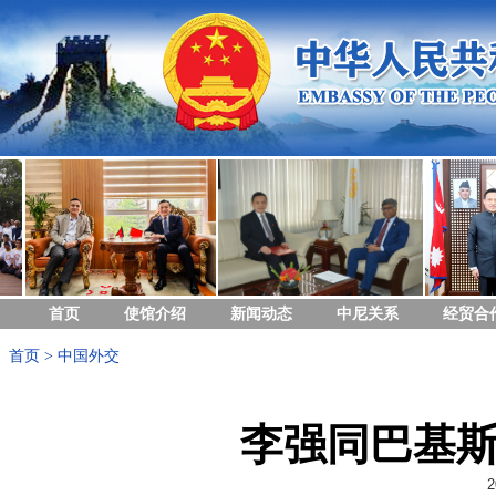
首页
使馆介绍
新闻动态
中尼关系
经贸合
首页
>
中国外交
李强同巴基
2