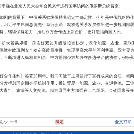
院总理李强在北京人民大会堂会见来华进行国事访问的俄罗斯总统普京。
加剧的背景下，中俄关系始终保持着稳定性确定性。今年是中俄战略协作
午，习近平主席同总统先生举行会晤，就双边关系发展作出进一步规划部
持，继续保持定力，推动双方合作迈上新台阶，更好造福两国人民。
步扩大贸易规模，落实好双边升级版投资协定，深化能源、农业、互联
，保障中欧班列安全稳定高质量发展，实现更高水平的互利共赢。双方要办
，不断增进人民相知相亲。中方愿同俄方加强在多边平台的协作，积极
好合作条约》签署25周年。我同习近平主席进行了富有成果的会晤，就
分发挥总理定期会晤机制作用，推进贸易、能源、农业、交通物流、工
扩大青年、旅游等人文交流。俄方愿同中方加强在上合组织、金砖国家等
全文打印