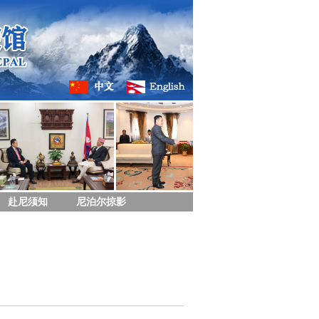
赴尼须知
尼泊尔掠影