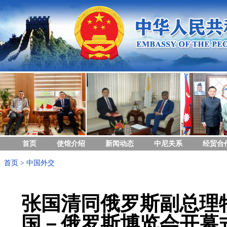
首页
使馆介绍
新闻动态
中尼关系
经贸合
首页
>
中国外交
张国清同俄罗斯副总理
国－俄罗斯博览会开幕