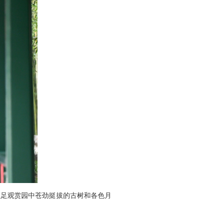
驻足观赏园中苍劲挺拔的古树和各色月