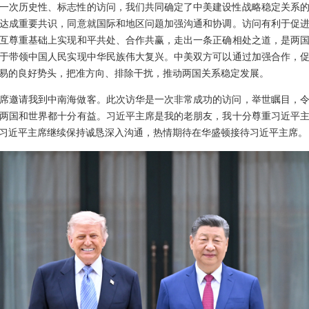
一次历史性、标志性的访问，我们共同确定了中美建设性战略稳定关系
达成重要共识，同意就国际和地区问题加强沟通和协调。访问有利于促
互尊重基础上实现和平共处、合作共赢，走出一条正确相处之道，是两
于带领中国人民实现中华民族伟大复兴。中美双方可以通过加强合作，
易的良好势头，把准方向、排除干扰，推动两国关系稳定发展。
席邀请我到中南海做客。此次访华是一次非常成功的访问，举世瞩目，
两国和世界都十分有益。习近平主席是我的老朋友，我十分尊重习近平
习近平主席继续保持诚恳深入沟通，热情期待在华盛顿接待习近平主席。