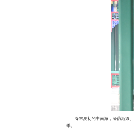
春末夏初的中南海，绿荫渐浓、
季。