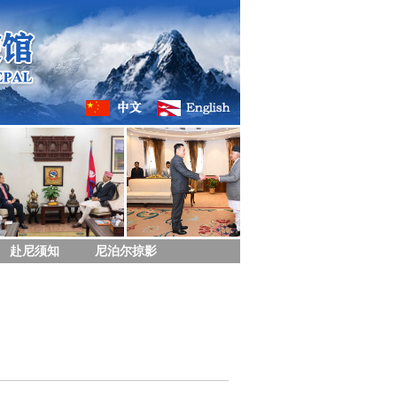
赴尼须知
尼泊尔掠影