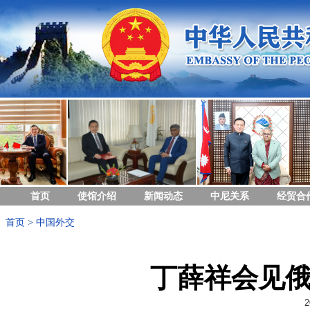
首页
使馆介绍
新闻动态
中尼关系
经贸合
首页
>
中国外交
丁薛祥会见
2