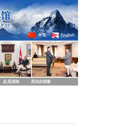
赴尼须知
尼泊尔掠影