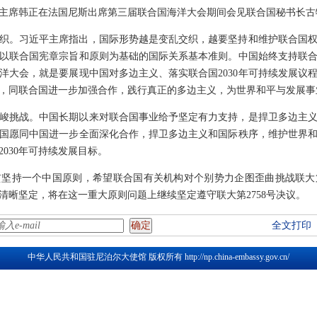
国家副主席韩正在法国尼斯出席第三届联合国海洋大会期间会见联合国秘书长
织。习近平主席指出，国际形势越是变乱交织，越要坚持和维护联合国
以联合国宪章宗旨和原则为基础的国际关系基本准则。中国始终支持联
洋大会，就是要展现中国对多边主义、落实联合国2030年可持续发展议
机，同联合国进一步加强合作，践行真正的多边主义，为世界和平与发展事
峻挑战。中国长期以来对联合国事业给予坚定有力支持，是捍卫多边主
国愿同中国进一步全面深化合作，捍卫多边主义和国际秩序，维护世界
030年可持续发展目标。
坚持一个中国原则，希望联合国有关机构对个别势力企图歪曲挑战联大第
清晰坚定，将在这一重大原则问题上继续坚定遵守联大第2758号决议。
全文打印
中华人民共和国驻尼泊尔大使馆 版权所有
http://np.china-embassy.gov.cn/