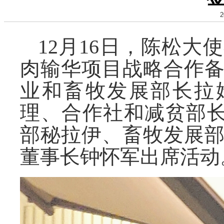
2
12
月
16
日，陈松大使
肉输华项目战略合作
业和畜牧发展部长拉
理、合作社和减贫部长
部秘拉伊、畜牧发展
董事长钟怀军出席活动