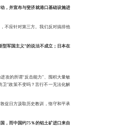
活动，并宣布与斐济就港口基础设施进
荣，不应针对第三方。我们反对搞排他
新型军国主义”的说法不成立；日本在
进攻的所谓“反击能力”、囤积大量敏
防卫”政策不变吗？言行不一无法化解
们敦促日方汲取历史教训，恪守和平承
国，而中国约75％的铝土矿进口来自