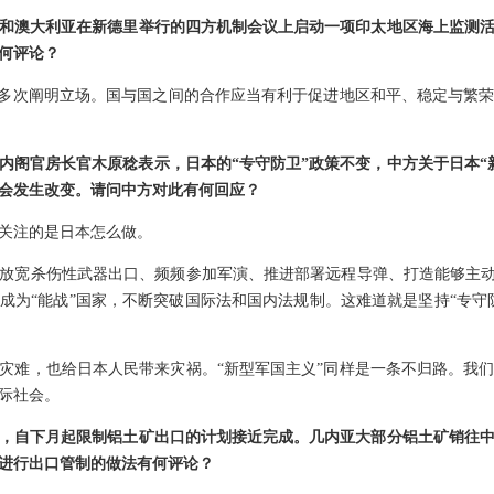
和澳大利亚在新德里举行的四方机制会议上启动一项印太地区海上监测
何评论？
已多次阐明立场。国与国之间的合作应当有利于促进地区和平、稳定与繁
内阁官房长官木原稔表示，日本的“专守防卫”政策不变，中方关于日本“
不会发生改变。请问中方对此有何回应？
关注的是日本怎么做。
放宽杀伤性武器出口、频频参加军演、推进部署远程导弹、打造能够主动
成为“能战”国家，不断突破国际法和国内法规制。这难道就是坚持“专守
灾难，也给日本人民带来灾祸。“新型军国主义”同样是一条不归路。我
际社会。
，自下月起限制铝土矿出口的计划接近完成。几内亚大部分铝土矿销往中
进行出口管制的做法有何评论？