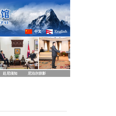
赴尼须知
尼泊尔掠影