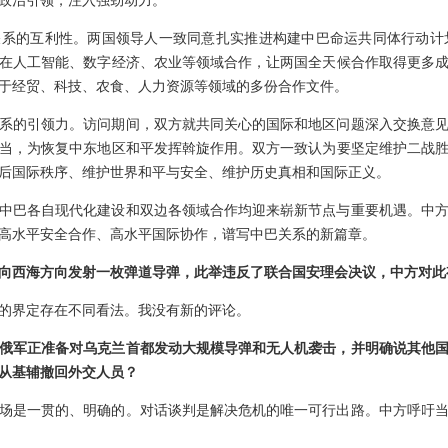
政治引领，注入强劲动力。
系的互利性。两国领导人一致同意扎实推进构建中巴命运共同体行动计划，
在人工智能、数字经济、农业等领域合作，让两国全天候合作取得更多
于经贸、科技、农食、人力资源等领域的多份合作文件。
系的引领力。访问期间，双方就共同关心的国际和地区问题深入交换意
当，为恢复中东地区和平发挥斡旋作用。双方一致认为要坚定维护二战
后国际秩序、维护世界和平与安全、维护历史真相和国际正义。
中巴各自现代化建设和双边各领域合作均迎来崭新节点与重要机遇。中方
高水平安全合作、高水平国际协作，谱写中巴关系的新篇章。
向西海方向发射一枚弹道导弹，此举违反了联合国安理会决议，中方对此
的界定存在不同看法。我没有新的评论。
俄军正准备对乌克兰首都发动大规模导弹和无人机袭击，并明确说其他
从基辅撤回外交人员？
场是一贯的、明确的。对话谈判是解决危机的唯一可行出路。中方呼吁