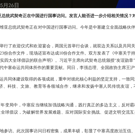
维亚总统武契奇正在中国进行国事访问。发言人能否进一步介绍相关情况？
维亚总统武契奇正在对中国进行国事访问。今年是中塞建立全面战略伙伴
举行了欢迎仪式和欢迎宴会，两国元首举行会谈，就双边关系以及共同
23份合作文件，现场还宣布达成10份合作文件。双方发表了《中塞关于
实四大全球倡议的联合声明》。习近平主席向武契奇总统颁授“友谊勋章
代中塞命运共同体所作的重要贡献。同日，李强总理、全国政协主席王沪
运共同体建设取得的各项成就，重申对彼此核心利益的坚定支持，一致同意
、经济、科技、文旅、教育等各领域合作，继承和发扬中塞人民传统友谊
百年变局中，中塞应当继续加强战略沟通，践行真正的多边主义，反对霸
大全球倡议，为破解世界发展难题、应对国际安全挑战、促进文明交流互
地参访。此次国事访问日程密集，成果丰硕，彰显了中塞高度政治互信