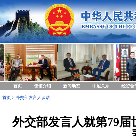
首页
使馆介绍
新闻动态
中尼关系
经贸合
首页
>
外交部发言人谈话
外交部发言人就第79