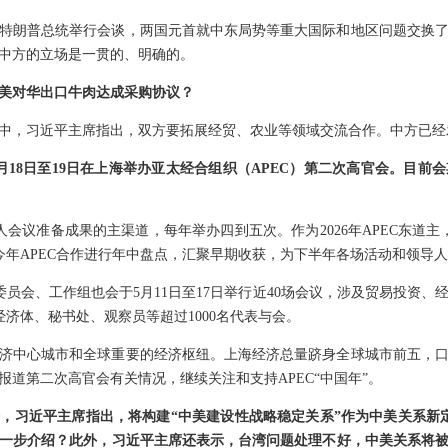
特朗普总统举行会谈，两国元首就中东局势等重大国际和地区问题交换
中方的立场是一贯的、明确的。
美对华出口牛肉达成采购协议？
中，习近平主席指出，双方要拓展经贸、农业等领域交流合作。中方已经
月18日至19日在上海举办亚太经合组织（APEC）第二次高官会。目前
人会议准备成果的主渠道，每年举办四到五次。作为2026年APEC东道主，
对今年APEC合作进行年中盘点，汇聚早期收获，为下半年各场活动和领导
委员会、工作组也会于5月11日至17日举行近40场会议，涉及贸易投资
经济体、秘书处、观察员等超过1000名代表与会。
济中心城市和全球重要的经济枢纽。上海经济总量跻身全球城市前五，
道第二次高官会有关情况，继续关注和支持APEC“中国年”。
，习近平主席指出，将构建“中美建设性战略稳定关系”作为中美关系新
一步介绍？此外，习近平主席还表示，台湾问题处理不好，中美关系将