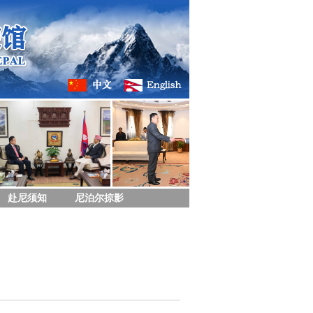
赴尼须知
尼泊尔掠影