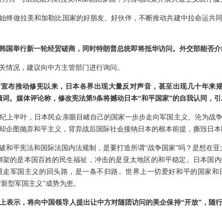
始终做拉美和加勒比国家的好朋友、好伙伴，不断推动共建中拉命运共
韩国举行新一轮经贸磋商，同时特朗普总统即将抵华访问。外交部能否介
关情况，建议向中方主管部门进行询问。
府宣布推动修宪以来，日本各界出现大量反对声音，甚至出现几十年来规
高频词。媒体评论称，修改宪法第9条将撼动日本“和平国家”的自我认同，
世纪上半叶，日本民众亲眼目睹自己的国家一步步走向军国主义、沦为战
却企图抛弃和平主义，背弃战后国际社会接纳日本的根本前提，撕毁日本民
破和平宪法和国际法国内法规制，是要打造所谓“战争国家”吗？是想在亚
，绑架的是本国百姓的民生福祉，冲击的是亚太地区的和平稳定。日本国
重走军国主义的回头路，是一条不归路。世界上一切爱好和平的国家和
“新型军国主义”成势为患。
上表示，将向中国领导人提出让中方对随团访问的美企保持“开放”，随