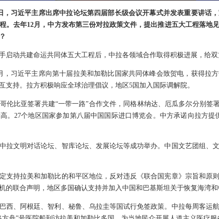
3日，习近平主席出席中拉论坛第四届部长级会议开幕式并发表重要讲话
程。去年12月，中方发布第三份对拉政策文件，提出推进五大工程落地
？
手启动共建命运共同体五大工程后，中拉各领域合作取得积极进展，给双
月，习近平主席向第十届拉美和加勒比国家共同体峰会致贺电，获得拉
互支持。拉方积极响应全球治理倡议，地区5国加入国际调解院。
哥伦比亚签署共建“一带一路”合作文件，同格林纳达、厄瓜多尔分别签署“
新高。27个地区国家参加第八届中国国际进口博览会。中方承诺向拉方提
中拉文明对话论坛、智库论坛、发展论坛等成功举办。中国文艺团组、
定支持拉美和加勒比的和平区地位，反对违反《联合国宪章》宗旨和原
机的联合声明，地区多国确认支持并加入中国和巴基斯坦关于恢复海湾和
巴西、阿根廷、智利、秘鲁、乌拉圭等国试行免签政策。中拉每周客运航
路方舟”号医院船到访拉美和加勒比多国，为当地民众开展人道主义医疗服