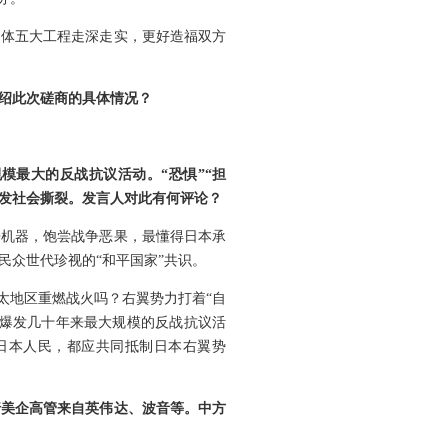
同体五大工程走深走实，更好造福双方
绍此次磋商的具体情况？
模最大的反战抗议活动。“恐惧”“担
引发社会撕裂。发言人对此有何评论？
争机器，饱尝战争恶果，最懂得日本承
众世代珍视的“和平国家”共识。
太地区重燃战火吗？右翼势力打着“自
内爆发几十年来最大规模的反战抗议活
日本人民，都应共同抵制日本右翼势
行美企高管来自英伟达、波音等。中方