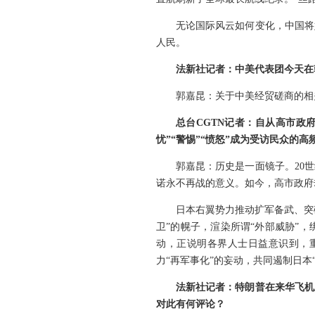
无论国际风云如何变化，中国将
人民。
法新社记者：中美代表团今天在
郭嘉昆：关于中美经贸磋商的相
总台CGTN记者：自从高市政
忧”“警惕”“愤怒”成为受访民众的
郭嘉昆：历史是一面镜子。20
诺永不再战的意义。如今，高市政府
日本右翼势力推动扩军备武、突
卫”的幌子，渲染所谓“外部威胁”
动，正说明各界人士日益意识到，
力“再军事化”的妄动，共同遏制日本
法新社记者：特朗普在来华飞机
对此有何评论？