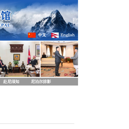
赴尼须知
尼泊尔掠影