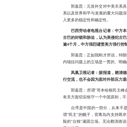
郭嘉昆：元首外交对中美关系具
系以及世界和平与发展的重大问题深
入更多的稳定性和确定性。
巴西劳动者电视台记者：中方本
古巴的封锁和胁迫，认为美侵犯古巴
逾4个月，中方强烈谴责美方强行控
郭嘉昆：正如我刚才所说，特朗
内瑞拉问题上的立场是一贯的、明确
凤凰卫视记者：据报道，赖清德
行交流，也不会因为面对外部压力退
郭嘉昆：所谓“哥本哈根民主峰
有关方面切实恪守一个中国原则，不
台湾是中国的一部分，从来不
谓“民主”的幌子，背离岛内支持两
险的“台独”顽固立场。无论赖清德