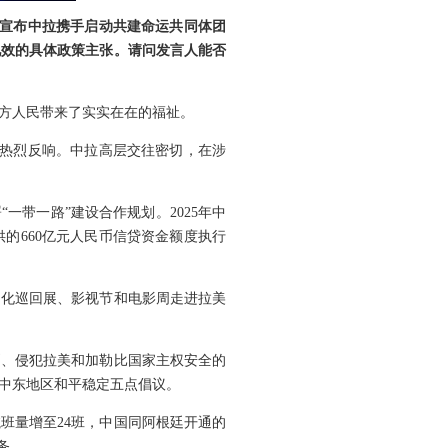
，宣布中拉携手启动共建命运共同体团
见效的具体政策主张。请问发言人能否
方人民带来了实实在在的福祉。
方热烈反响。中拉高层交往密切，在涉
一带一路”建设合作规划。2025年中
供的660亿元人民币信贷资金额度执行
文化巡回展、影视节和电影周走进拉美
则、侵犯拉美和加勒比国家主权安全的
中东地区和平稳定五点倡议。
班量增至24班，中国同阿根廷开通的
务。