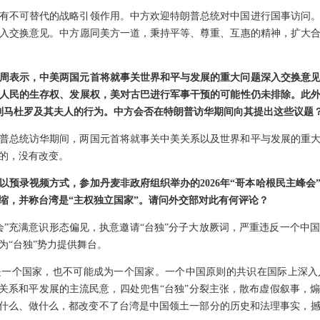
有不可替代的战略引领作用。中方欢迎特朗普总统对中国进行国事访问
入交换意见。中方愿同美方一道，秉持平等、尊重、互惠的精神，扩大
周表示，中美两国元首将就事关世界和平与发展的重大问题深入交换意
人民的生存权、发展权，美对古巴进行军事干预的可能性仍未排除。此
制马杜罗及其夫人的行为。中方会否在特朗普访华期间向其提出这些议题
普总统访华期间，两国元首将就事关中美关系以及世界和平与发展的重
的，没有改变。
以预录视频方式，参加丹麦非政府组织举办的2026年“哥本哈根民主峰会
缩，并称台湾是“主权独立国家”。请问外交部对此有何评论？
会”充满意识形态偏见，执意邀请“台独”分子大放厥词，严重违反一个中
为“台独”势力提供舞台。
是一个国家，也不可能成为一个国家。一个中国原则的共识在国际上深入
岸关系和平发展的主流民意，四处兜售“台独”分裂主张，散布虚假叙事，
说什么、做什么，都改变不了台湾是中国领土一部分的历史和法理事实，