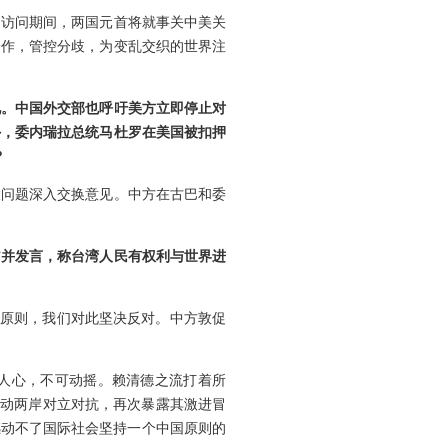
。访问期间，两国元首将就事关中美关
合作，管控分歧，为变乱交织的世界注
见。中国外交部也呼吁美方立即停止对
外，委内瑞拉总统马杜罗在美国被扣押
？
大问题深入交换意见。中方在古巴和委
”并发言，称台湾人民有权利与世界进
国原则，我们对此坚决反对。中方敦促
人心，不可动摇。赖清德之流打着所
煽动两岸对立对抗，再次暴露其激进冒
撼动不了国际社会坚持一个中国原则的