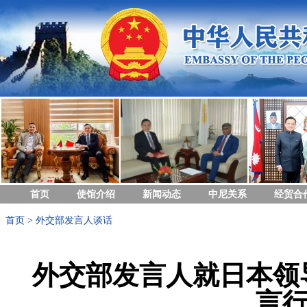
首页
使馆介绍
新闻动态
中尼关系
经贸合
首页
>
外交部发言人谈话
外交部发言人就日本领
言