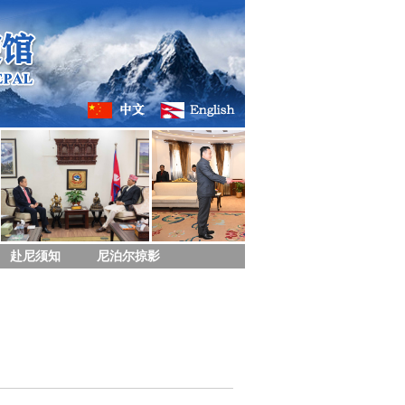
赴尼须知
尼泊尔掠影