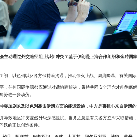
会主动通过外交途径阻止以伊冲突？鉴于伊朗是上海合作组织和金砖国
伊朗、以色列以及各方保持着沟通，推动停火止战、局势降温。有关国际
平，任何国际争端都应通过对话协商解决，秉持共同安全理念才能彻底
局势进一步动荡。
冲突加剧以及以色列袭击伊朗方面的能源设施，中方是否担心来自伊朗的
并导致地区冲突骤然升级深感担忧。当务之急是有关各方立即采取措施
问题的正轨创造条件。
及、约旦、阿联酋、巴基斯坦、巴林、土耳其、阿尔及利亚、沙特、苏丹、