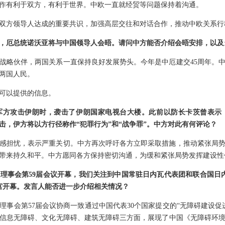
作有利于双方，有利于世界。中欧一直就经贸等问题保持着沟通。
双方领导人达成的重要共识，加强高层交往和对话合作，推动中欧关系行
，厄总统诺沃亚将与中国领导人会晤。请问中方能否介绍会晤安排，以及
战略伙伴，两国关系一直保持良好发展势头。今年是中厄建交45周年。
两国人民。
可以提供的信息。
军方攻击伊朗时，袭击了伊朗国家电视台大楼。此前以防长卡茨曾表示
击，伊方将以方行径称作“犯罪行为”和“战争罪”。中方对此有何评论？
感担忧，表示严重关切。中方再次呼吁各方立即采取措施，推动紧张局
带来持久和平。中方愿同各方保持密切沟通，为缓和紧张局势发挥建设性
理事会第59届会议开幕，我们关注到中国常驻日内瓦代表团和联合国日
宫开幕。发言人能否进一步介绍相关情况？
权理事会第57届会议协商一致通过中国代表30个国家提交的“无障碍建设
信息无障碍、文化无障碍、建筑无障碍三方面，展现了中国《无障碍环