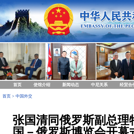
首页
使馆介绍
新闻动态
中尼关系
经贸合
首页
>
中国外交
张国清同俄罗斯副总理
国－俄罗斯博览会开幕