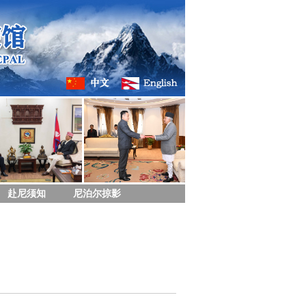
赴尼须知
尼泊尔掠影