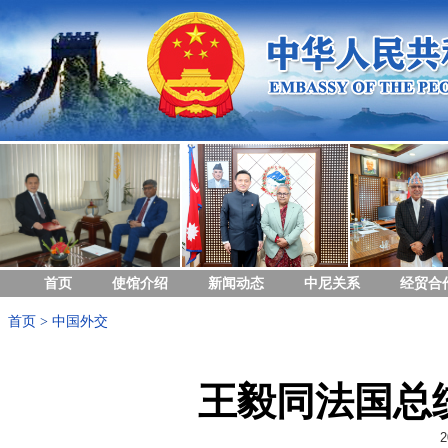
首页
使馆介绍
新闻动态
中尼关系
经贸合
首页
>
中国外交
王毅同法国总
2