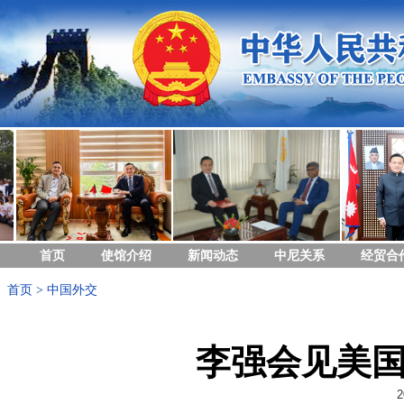
首页
使馆介绍
新闻动态
中尼关系
经贸合
首页
>
中国外交
李强会见美
2