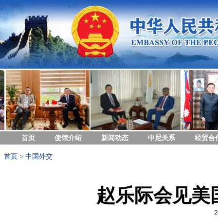
首页
使馆介绍
新闻动态
中尼关系
经贸合
首页
>
中国外交
赵乐际会见美
2