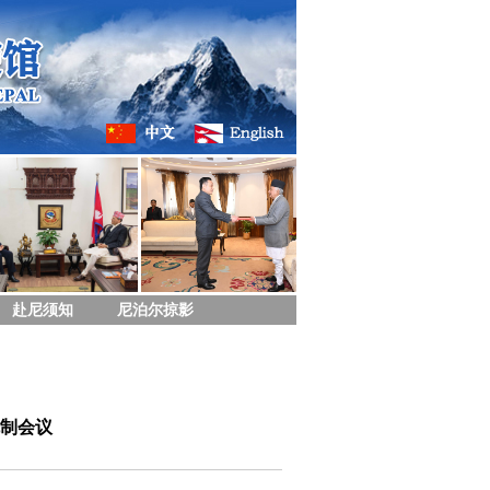
赴尼须知
尼泊尔掠影
制会议