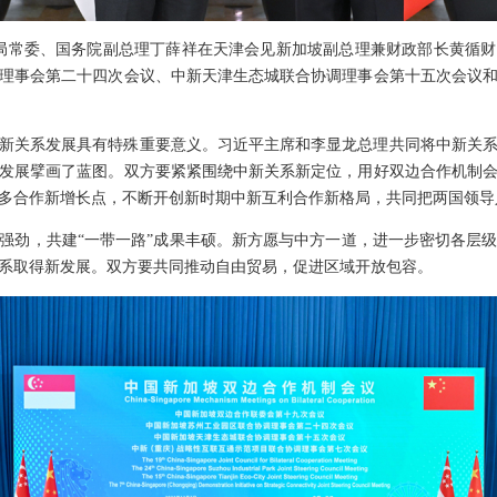
央政治局常委、国务院副总理丁薛祥在天津会见新加坡副总理兼财政部长黄循
理事会第二十四次会议、中新天津生态城联合协调理事会第十五次会议
新关系发展具有特殊重要意义。习近平主席和李显龙总理共同将中新关
发展擘画了蓝图。双方要紧紧围绕中新关系新定位，用好双边合作机制
多合作新增长点，不断开创新时期中新互利合作新格局，共同把两国领导
强劲，共建“一带一路”成果丰硕。新方愿与中方一道，进一步密切各层
系取得新发展。双方要共同推动自由贸易，促进区域开放包容。