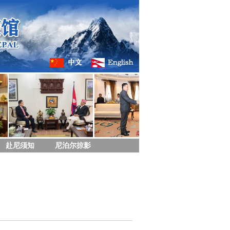
赴尼须知
尼泊尔掠影