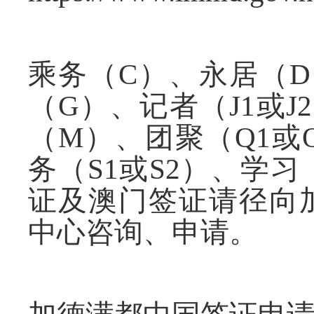
乘务（
C
）、永居（
D
（
G
）、记者（
J1
或
J2
（
M
）、团聚（
Q1
或
务（
S1
或
S2
）、学习
证及澳门签证请径向
中心咨询、申请。