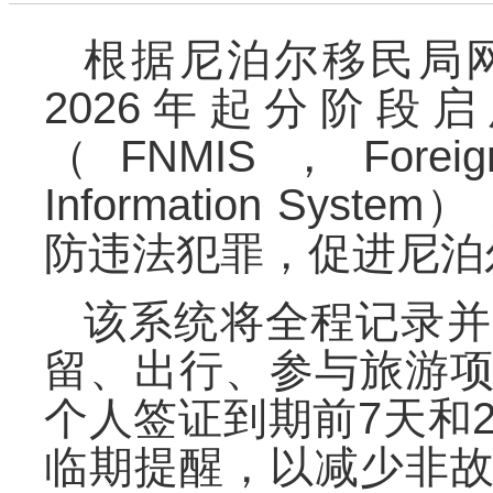
根据尼泊尔移民局
2026年起分阶段
（
FNMIS
，
Forei
Information System
）
防违法犯罪
，
促进尼泊
该系统将全程记录并
留
、
出行
、
参与旅游
个人签证到期前
7天和
临期提醒
，
以减少非